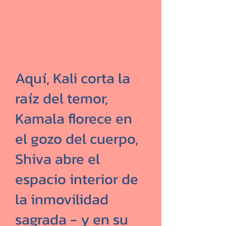
the unchanging ground, from
which the dance of the world is
revealed as Shakti Lila—the divine
play of creation.
Aquí, Kali corta la
raíz del temor,
Kamala florece en
el gozo del cuerpo,
Shiva abre el
espacio interior de
la inmovilidad
sagrada - y en su