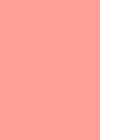
TRANSFORM YOUR
LIFE:
— A recognition of consciousness
as the origin, support, and
ultimate destination of all
experience.
— The opportunity to move
through layers of conditioning
and fear, guided by the fierce
wisdom of Kali, who liberates
through compassionate
destruction.
— An opening to desire as a
divine vibration, as expressed by
Kamakala—the longing of
consciousness to know itself
through the other, through the
body, through joy.
— The stability of Sadashiva as