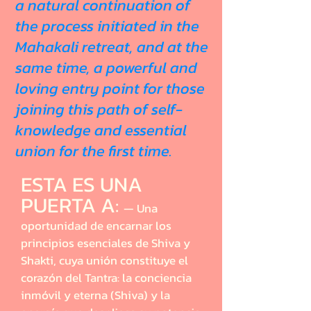
a natural continuation of
the process initiated in the
Mahakali retreat, and at the
same time, a powerful and
loving entry point for those
joining this path of self-
knowledge and essential
union for the first time.
ESTA ES UNA
PUERTA A:
— Una
oportunidad de encarnar los
principios esenciales de Shiva y
Shakti, cuya unión constituye el
corazón del Tantra: la conciencia
inmóvil y eterna (Shiva) y la