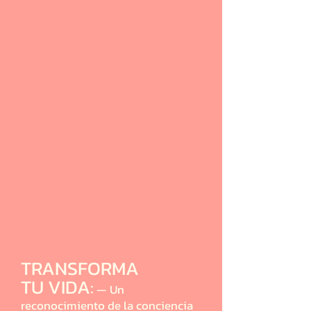
— Ritual dance, deep
meditation, contemplation, and
Rangoli—ephemeral art created
with natural elements—which
serve as gateways into the
sacredness of the body,
movement, and the present
moment.
— A natural sanctuary
consecrated as ritual space,
where silence, shared presence,
and artistic expression open
expanded states of perception
and deep inner listening.
TRANSFORMA
TU VIDA:
— Un
reconocimiento de la conciencia