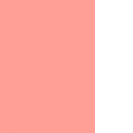
Shakti as the dynamic energy
that unfolds its power throughout
the universe.
— An experiential exploration of
three great tantric archetypes:
• Kali, the force that dissolves
ignorance and reveals the
essential through the ego’s
death.
• Kamala, the subtle aspect of
Shakti that expresses divine
desire as creative impulse—
uniting beauty, love, and power.
• Sadashiva, the transcendent
principle and silent witness from
which all duality is revealed as
illusion.