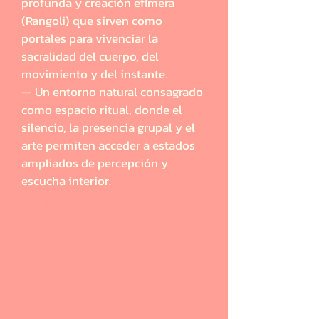
profunda y creación efímera
(Rangoli) que sirven como
portales para vivenciar la
sacralidad del cuerpo, del
movimiento y del instante.
— Un entorno natural consagrado
como espacio ritual, donde el
silencio, la presencia grupal y el
arte permiten acceder a estados
ampliados de percepción y
escucha interior.
THIS IS A GATEWAY
TO:
— The living embodiment of the
essential principles of Shiva and
Shakti, whose union forms the
heart of Tantra: Shiva as eternal,
unmoving consciousness, and